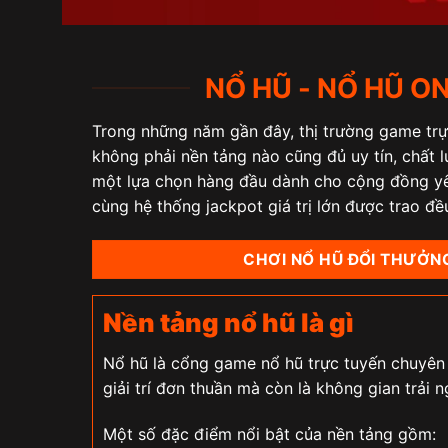
NỔ HŨ - NỔ HŨ O
Trong những năm gần đây, thị trường game trực
không phải nền tảng nào cũng đủ uy tín, chất 
một lựa chọn hàng đầu dành cho cộng đồng yêu 
cùng hệ thống jackpot giá trị lớn được trao đề
CHƠI NỔ HŨ ĐỔI THƯỞN
Nền tảng nổ hũ là gì
Nổ hũ là cổng game nổ hũ trực tuyến chuyên c
giải trí đơn thuần mà còn là không gian trải
Một số đặc điểm nổi bật của nền tảng gồm: