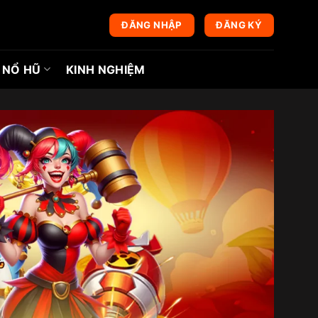
ĐĂNG NHẬP
ĐĂNG KÝ
 NỔ HŨ
KINH NGHIỆM