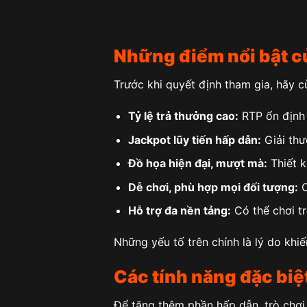
Những điểm nổi bật c
Trước khi quyết định tham gia, hãy 
Tỷ lệ trả thưởng cao:
RTP ổn định g
Jackpot lũy tiến hấp dẫn:
Giải thư
Đồ họa hiện đại, mượt mà:
Thiết k
Dễ chơi, phù hợp mọi đối tượng:
C
Hỗ trợ đa nền tảng:
Có thể chơi tr
Những yếu tố trên chính là lý do khi
Các tính năng đặc biệ
Để tăng thêm phần hấp dẫn, trò chơi 