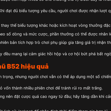
hi đạt đủ biểu tượng yêu cầu, người chơi được nhận lượt q
 thay thế biểu tượng khác hoặc kích hoạt vòng thưởng đặc 
eo số dòng và mức cược, phần thưởng có thể được nhân lê
iên bản tích hợp trò chơi phụ giúp gia tăng giá trị nhận t
y đều mang lại cảm giác hồi hộp và cơ hội bứt phá bất ngờ
hũ B52 hiệu quả
 trọng, nhưng người chơi vẫn có thể áp dụng một số chiến 
 vốn thành nhiều phiên chơi để tránh rủi ro mất trắng.
g nên đặt cược quá cao ngay từ đầu; hãy tăng dần khi cảm