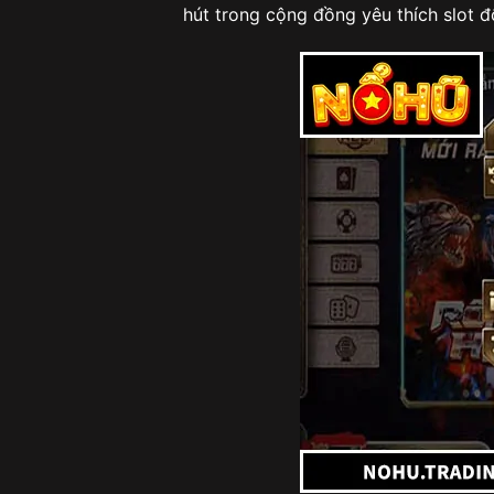
hút trong cộng đồng yêu thích slot đ