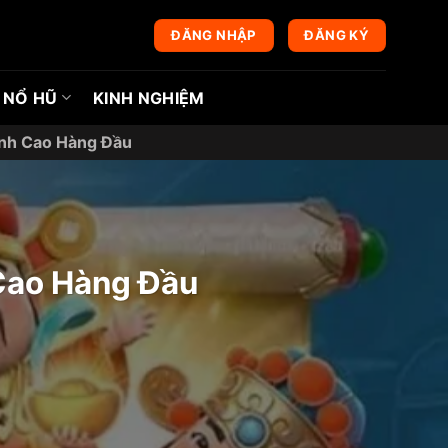
ĐĂNG NHẬP
ĐĂNG KÝ
 NỔ HŨ
KINH NGHIỆM
ỉnh Cao Hàng Đầu
Cao Hàng Đầu