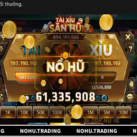
ổi thưởng.