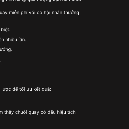
uay miễn phí với cơ hội nhân thưởng
biệt.
n nhiều lần.
hưởng.
.
lược để tối ưu kết quả:
 thấy chuỗi quay có dấu hiệu tích