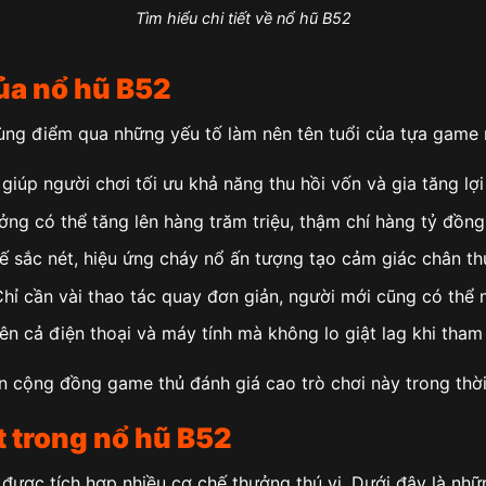
Tìm hiểu chi tiết về nổ hũ B52
ủa nổ hũ B52
cùng điểm qua những yếu tố làm nên tên tuổi của tựa game 
iúp người chơi tối ưu khả năng thu hồi vốn và gia tăng lợi
ởng có thể tăng lên hàng trăm triệu, thậm chí hàng tỷ đồng
ế sắc nét, hiệu ứng cháy nổ ấn tượng tạo cảm giác chân th
hỉ cần vài thao tác quay đơn giản, người mới cũng có thể
ên cả điện thoại và máy tính mà không lo giật lag khi tham 
ến cộng đồng game thủ đánh giá cao trò chơi này trong thời
t trong nổ hũ B52
được tích hợp nhiều cơ chế thưởng thú vị. Dưới đây là nhữ