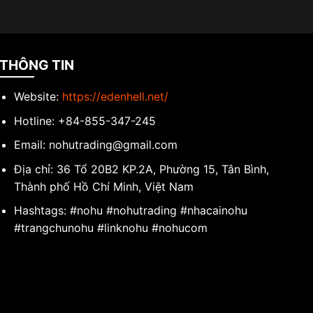
THÔNG TIN
Website:
https://edenhell.net/
Hotline: +84-855-347-245
Email:
nohutrading@gmail.com
Địa chỉ: 36 Tổ 20B2 KP.2A, Phường 15, Tân Bình,
Thành phố Hồ Chí Minh, Việt Nam
Hashtags: #nohu #nohutrading #nhacainohu
#trangchunohu #linknohu #nohucom