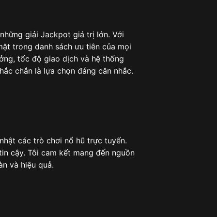
hững giải Jackpot giá trị lớn. Với
mặt trong danh sách ưu tiên của mọi
ưởng, tốc độ giao dịch và hệ thống
chắc chắn là lựa chọn đáng cân nhắc.
nhật các trò chơi nổ hũ trực tuyến.
tin cậy. Tôi cam kết mang đến nguồn
àn và hiệu quả.