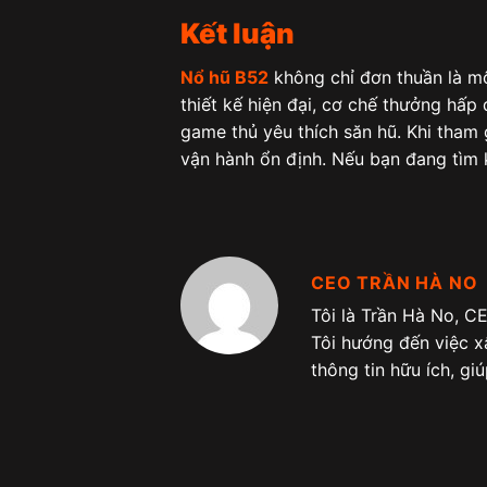
Kết luận
Nổ hũ B52
không chỉ đơn thuần là một
thiết kế hiện đại, cơ chế thưởng hấp
game thủ yêu thích săn hũ. Khi tham 
vận hành ổn định. Nếu bạn đang tìm k
CEO TRẦN HÀ NO
Tôi là Trần Hà No, CE
Tôi hướng đến việc x
thông tin hữu ích, gi