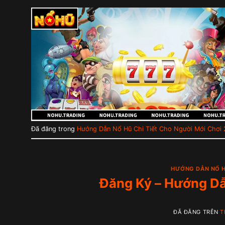
Đã đăng trong
Hướng Dẫn Nổ Hũ Chi Tiết Cho Người Mới Chơi
HƯỚNG DẪN NỔ HŨ
Đăng Ký – Hướng D
ĐÃ ĐĂNG TRÊN
T