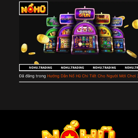
Đã đăng trong
Hướng Dẫn Nổ Hũ Chi Tiết Cho Người Mới Chơi