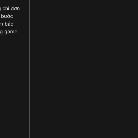
Cao
 chỉ đơn
à bước
ảm bảo
ồng game