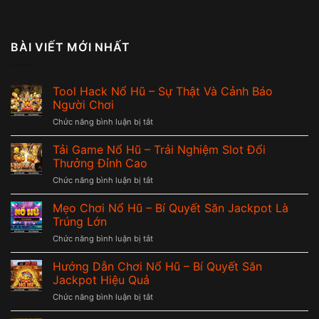
BÀI VIẾT MỚI NHẤT
Tool Hack Nổ Hũ – Sự Thật Và Cảnh Báo
Người Chơi
ở
Chức năng bình luận bị tắt
Tool
Hack
Tải Game Nổ Hũ – Trải Nghiệm Slot Đổi
Nổ
Thưởng Đỉnh Cao
Hũ
ở
Chức năng bình luận bị tắt
–
Tải
Sự
Game
Mẹo Chơi Nổ Hũ – Bí Quyết Săn Jackpot Là
Thật
Nổ
Và
Trúng Lớn
Hũ
Cảnh
ở
Chức năng bình luận bị tắt
–
Báo
Mẹo
Trải
Người
Chơi
Hướng Dẫn Chơi Nổ Hũ – Bí Quyết Săn
Nghiệm
Chơi
Nổ
Slot
Jackpot Hiệu Quả
Hũ
Đổi
ở
Chức năng bình luận bị tắt
–
Thưởng
Hướng
Bí
Đỉnh