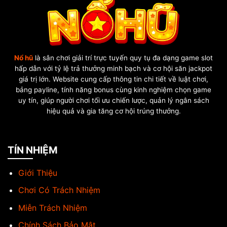
Thưởng
Đỉnh
Cao
Nổ hũ
là sân chơi giải trí trực tuyến quy tụ đa dạng game slot
hấp dẫn với tỷ lệ trả thưởng minh bạch và cơ hội săn jackpot
giá trị lớn. Website cung cấp thông tin chi tiết về luật chơi,
bảng payline, tính năng bonus cùng kinh nghiệm chọn game
uy tín, giúp người chơi tối ưu chiến lược, quản lý ngân sách
hiệu quả và gia tăng cơ hội trúng thưởng.
TÍN NHIỆM
Giới Thiệu
Chơi Có Trách Nhiệm
Miễn Trách Nhiệm
Chính Sách Bảo Mật