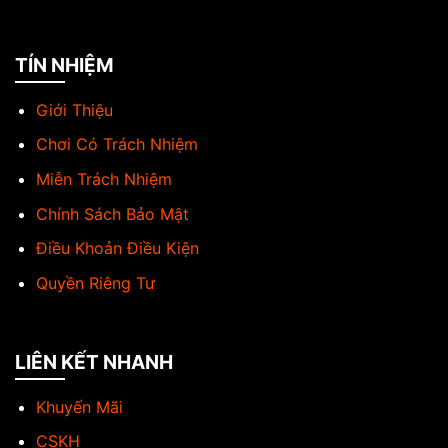
TÍN NHIỆM
Giới Thiệu
Chơi Có Trách Nhiệm
Miễn Trách Nhiệm
Chính Sách Bảo Mật
Điều Khoản Điều Kiện
Quyền Riêng Tư
LIÊN KẾT NHANH
Khuyến Mãi
CSKH