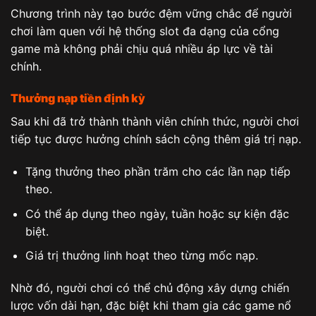
Chương trình này tạo bước đệm vững chắc để người
chơi làm quen với hệ thống slot đa dạng của cổng
game mà không phải chịu quá nhiều áp lực về tài
chính.
Thưởng nạp tiền định kỳ
Sau khi đã trở thành thành viên chính thức, người chơi
tiếp tục được hưởng chính sách cộng thêm giá trị nạp.
Tặng thưởng theo phần trăm cho các lần nạp tiếp
theo.
Có thể áp dụng theo ngày, tuần hoặc sự kiện đặc
biệt.
Giá trị thưởng linh hoạt theo từng mốc nạp.
Nhờ đó, người chơi có thể chủ động xây dựng chiến
lược vốn dài hạn, đặc biệt khi tham gia các game nổ