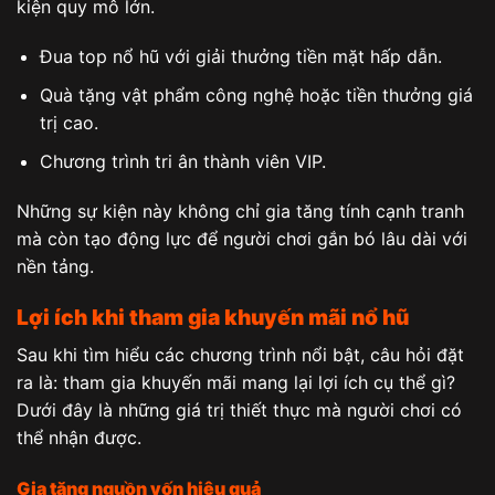
kiện quy mô lớn.
Đua top nổ hũ với giải thưởng tiền mặt hấp dẫn.
Quà tặng vật phẩm công nghệ hoặc tiền thưởng giá
trị cao.
Chương trình tri ân thành viên VIP.
Những sự kiện này không chỉ gia tăng tính cạnh tranh
mà còn tạo động lực để người chơi gắn bó lâu dài với
nền tảng.
Lợi ích khi tham gia khuyến mãi nổ hũ
Sau khi tìm hiểu các chương trình nổi bật, câu hỏi đặt
ra là: tham gia khuyến mãi mang lại lợi ích cụ thể gì?
Dưới đây là những giá trị thiết thực mà người chơi có
thể nhận được.
Gia tăng nguồn vốn hiệu quả