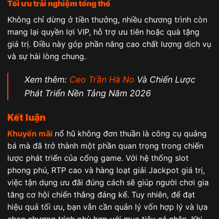
Tối ưu trải nghiệm tổng thể
Không chỉ dừng ở tiền thưởng, nhiều chương trình còn
mang lại quyền lợi VIP, hỗ trợ ưu tiên hoặc quà tặng
giá trị. Điều này góp phần nâng cao chất lượng dịch vụ
và sự hài lòng chung.
Xem thêm:
Ceo Trần Hà No
Và Chiến Lược
Phát Triển Nền Tảng Năm 2026
Kết luận
Khuyến mãi
nổ hũ không đơn thuần là công cụ quảng
bá mà đã trở thành một phần quan trọng trong chiến
lược phát triển của cổng game. Với hệ thống slot
phong phú, RTP cao và hàng loạt giải Jackpot giá trị,
việc tận dụng ưu đãi đúng cách sẽ giúp người chơi gia
tăng cơ hội chiến thắng đáng kể. Tuy nhiên, để đạt
hiệu quả tối ưu, bạn vẫn cần quản lý vốn hợp lý và lựa