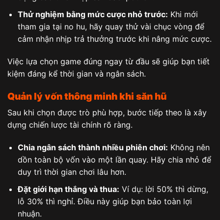
Thử nghiệm bằng mức cược nhỏ trước:
Khi mới
tham gia tại no hu, hãy quay thử vài chục vòng để
cảm nhận nhịp trả thưởng trước khi nâng mức cược.
Việc lựa chọn game đúng ngay từ đầu sẽ giúp bạn tiết
kiệm đáng kể thời gian và ngân sách.
Quản lý vốn thông minh khi săn hũ
Sau khi chọn được trò phù hợp, bước tiếp theo là xây
dựng chiến lược tài chính rõ ràng.
Chia ngân sách thành nhiều phiên chơi:
Không nên
dồn toàn bộ vốn vào một lần quay. Hãy chia nhỏ để
duy trì thời gian chơi lâu hơn.
Đặt giới hạn thắng và thua:
Ví dụ: lời 50% thì dừng,
lỗ 30% thì nghỉ. Điều này giúp bạn bảo toàn lợi
nhuận.