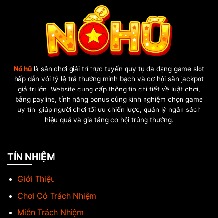
Nổ hũ
là sân chơi giải trí trực tuyến quy tụ đa dạng game slot
hấp dẫn với tỷ lệ trả thưởng minh bạch và cơ hội săn jackpot
giá trị lớn. Website cung cấp thông tin chi tiết về luật chơi,
bảng payline, tính năng bonus cùng kinh nghiệm chọn game
uy tín, giúp người chơi tối ưu chiến lược, quản lý ngân sách
hiệu quả và gia tăng cơ hội trúng thưởng.
TÍN NHIỆM
Giới Thiệu
Chơi Có Trách Nhiệm
Miễn Trách Nhiệm