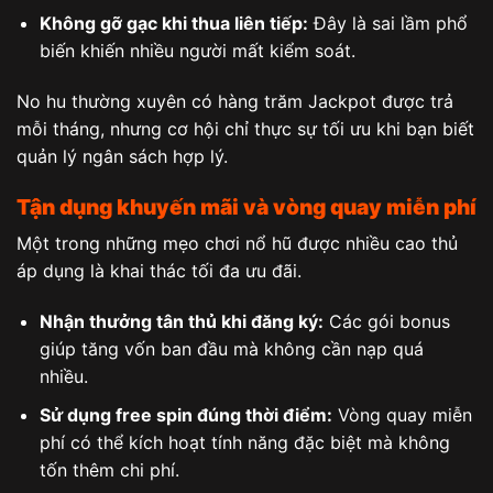
Không gỡ gạc khi thua liên tiếp:
Đây là sai lầm phổ
biến khiến nhiều người mất kiểm soát.
No hu thường xuyên có hàng trăm Jackpot được trả
mỗi tháng, nhưng cơ hội chỉ thực sự tối ưu khi bạn biết
quản lý ngân sách hợp lý.
Tận dụng khuyến mãi và vòng quay miễn phí
Một trong những mẹo chơi nổ hũ được nhiều cao thủ
áp dụng là khai thác tối đa ưu đãi.
Nhận thưởng tân thủ khi đăng ký:
Các gói bonus
giúp tăng vốn ban đầu mà không cần nạp quá
nhiều.
Sử dụng free spin đúng thời điểm:
Vòng quay miễn
phí có thể kích hoạt tính năng đặc biệt mà không
tốn thêm chi phí.